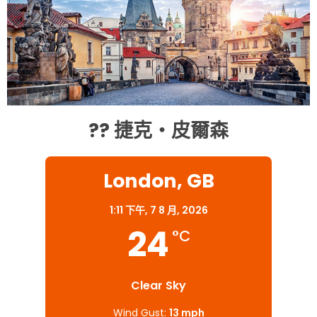
?? 捷克・皮爾森
London, GB
1:11 下午,
7 8 月, 2026
24
°C
Clear Sky
Wind Gust:
13 mph