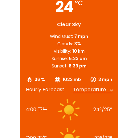
24
°C
Clear Sky
Wind Gust:
7 mph
Clouds:
3%
Visibility:
10 km
Sunrise:
5:33 am
Sunset:
8:39 pm
36 %
1022 mb
3 mph
Hourly Forecast
4:00 下午
24
°
/
25
°