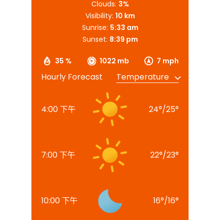
Clouds:
3%
Visibility:
10 km
Sunrise:
5:33 am
Sunset:
8:39 pm
35 %
1022 mb
7 mph
Hourly Forecast
4:00 下午
24
°
/
25
°
7:00 下午
22
°
/
23
°
10:00 下午
16
°
/
16
°