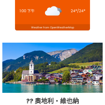
1:00 下午
24
°
/
24
°
Weather from OpenWeatherMap
?? 奧地利・維也納