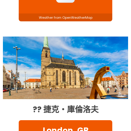
Weather from OpenWeatherMap
?? 捷克・庫倫洛夫
London, GB