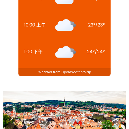
10:00 上午
23
°
/
23
°
1:00 下午
24
°
/
24
°
Weather from OpenWeatherMap