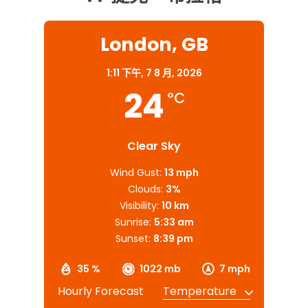
London, GB
1:11 下午,
7 8 月, 2026
24
°C
Clear Sky
Wind Gust:
13 mph
Clouds:
3%
Visibility:
10 km
Sunrise:
5:33 am
Sunset:
8:39 pm
35 %
1022 mb
7 mph
Hourly Forecast