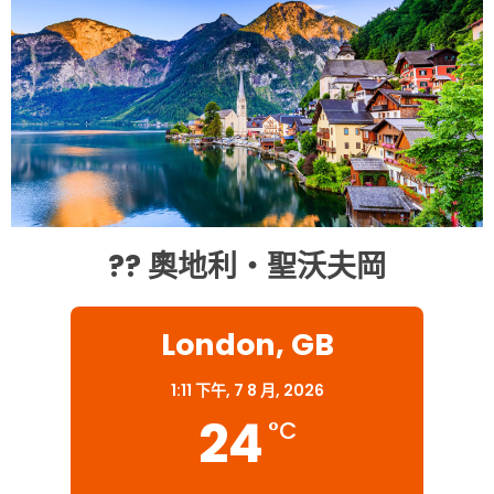
?? 奧地利・聖沃夫岡
London, GB
1:11 下午,
7 8 月, 2026
24
°C