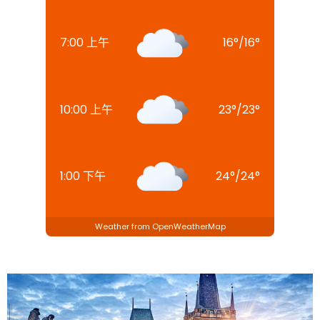
7:00 上午
16
°
/
16
°
10:00 上午
23
°
/
23
°
1:00 下午
24
°
/
24
°
Weather from OpenWeatherMap