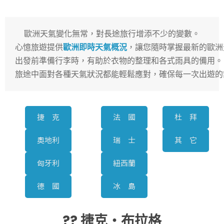
歐洲天氣變化無常，對長途旅行增添不少的變數。

心憶旅遊提供
歐洲即時天氣概況
，讓您隨時掌握最新的歐洲
出發前準備行李時，有助於衣物的整理和各式雨具的備用。

旅途中面對各種天氣狀況都能輕鬆應對，確保每一次出遊的
捷 克
法 國
杜 拜
奧地利
瑞 士
其 它
匈牙利
紐西蘭
德 國
冰 島
?? 捷克・布拉格