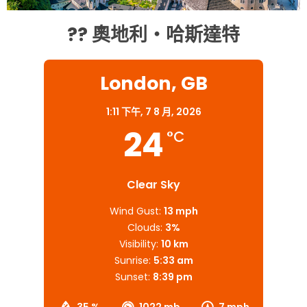
?? 奧地利・哈斯達特
London, GB
1:11 下午,
7 8 月, 2026
24
°C
Clear Sky
Wind Gust:
13 mph
Clouds:
3%
Visibility:
10 km
Sunrise:
5:33 am
Sunset:
8:39 pm