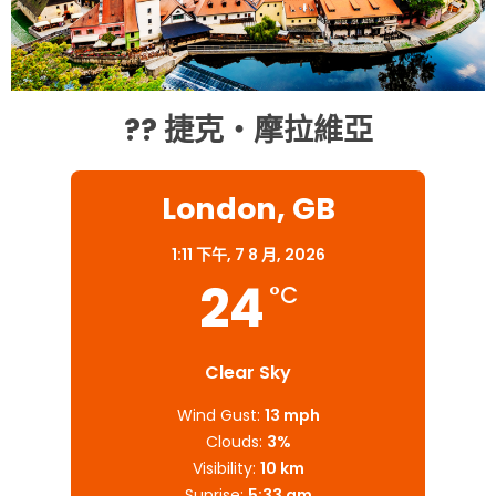
?? 捷克・摩拉維亞
London, GB
1:11 下午,
7 8 月, 2026
24
°C
Clear Sky
Wind Gust:
13 mph
Clouds:
3%
Visibility:
10 km
Sunrise:
5:33 am