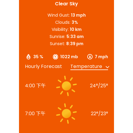
Clear Sky
Wind Gust:
13 mph
Clouds:
3%
Visibility:
10 km
Sunrise:
5:33 am
Sunset:
8:39 pm
35 %
1022 mb
7 mph
Hourly Forecast
4:00 下午
24
°
/
25
°
7:00 下午
22
°
/
23
°