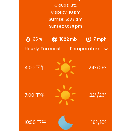
Clouds:
3%
Visibility:
10 km
Sunrise:
5:33 am
Sunset:
8:39 pm
35 %
1022 mb
7 mph
Hourly Forecast
4:00 下午
24
°
/
25
°
7:00 下午
22
°
/
23
°
10:00 下午
16
°
/
16
°