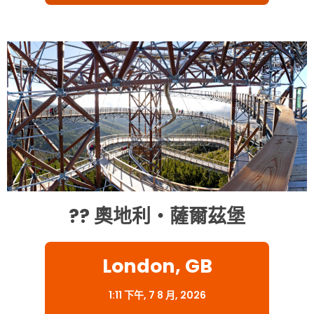
?? 奧地利・薩爾茲堡
London, GB
1:11 下午,
7 8 月, 2026