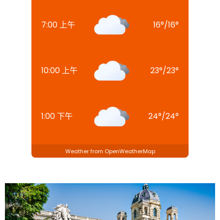
7:00 上午
16
°
/
16
°
10:00 上午
23
°
/
23
°
1:00 下午
24
°
/
24
°
Weather from OpenWeatherMap