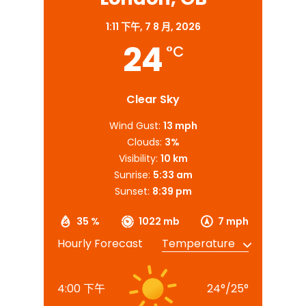
1:11 下午,
7 8 月, 2026
24
°C
Clear Sky
Wind Gust:
13 mph
Clouds:
3%
Visibility:
10 km
Sunrise:
5:33 am
Sunset:
8:39 pm
35 %
1022 mb
7 mph
Hourly Forecast
4:00 下午
24
°
/
25
°