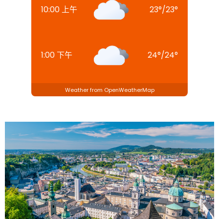
10:00 上午
23
°
/
23
°
1:00 下午
24
°
/
24
°
Weather from OpenWeatherMap