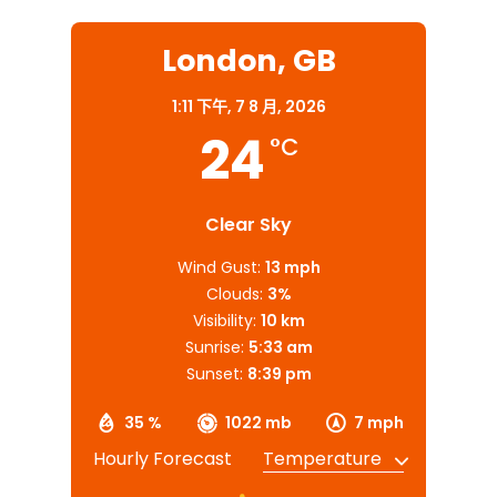
London, GB
1:11 下午,
7 8 月, 2026
24
°C
Clear Sky
Wind Gust:
13 mph
Clouds:
3%
Visibility:
10 km
Sunrise:
5:33 am
Sunset:
8:39 pm
35 %
1022 mb
7 mph
Hourly Forecast