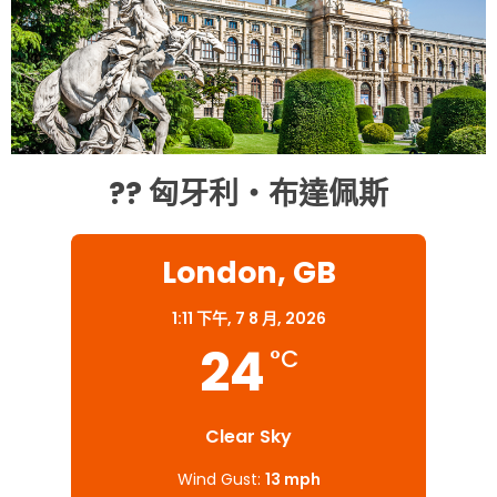
?? 匈牙利・布達佩斯
London, GB
1:11 下午,
7 8 月, 2026
24
°C
Clear Sky
Wind Gust:
13 mph