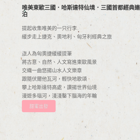
唯美東歐三國．哈斯達特仙境．三國首都經典連
泊
提起收集唯美的一只行李
緩步走上捷克、奧地利、匈牙利經典之旅
旅人為匈奧捷緩緩提筆
將古意、自然、人文寫進東歐風景
交織一曲悠揚山水人文樂章
跟隨伏爾他瓦河，輕快地歌頌
攀上哈斯達特高處，讚揚世界仙境
漫遊多瑙河，淺淺鑿下腦海的年輪
甜蜜出發