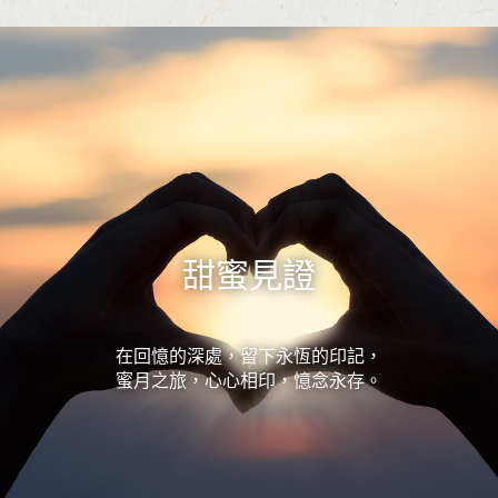
甜蜜見證
在回憶的深處，留下永恆的印記，
蜜月之旅，心心相印，憶念永存。