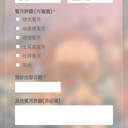
蜜月許願 (可複選)
*
捷克蜜月
匈奧捷蜜月
德瑞蜜月
土耳其蜜月
杜拜蜜月
其他
預計出發日期
*
其他蜜月許願(非必填)