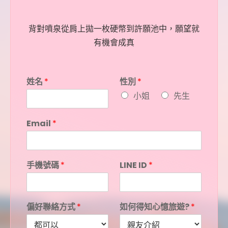
背對噴泉從肩上拋一枚硬幣到許願池中，願望就
有機會成真
姓名
*
性別
*
小姐
先生
Email
*
手機號碼
*
LINE ID
*
偏好聯絡方式
*
如何得知心憶旅遊?
*